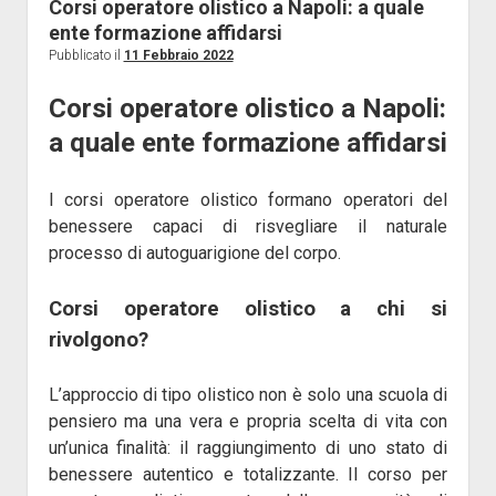
Food
Corsi operatore olistico a Napoli: a quale
ente formazione affidarsi
Marketing
Pubblicato il
11 Febbraio 2022
Medicina
Corsi operatore olistico a Napoli:
Professioni
a quale ente formazione affidarsi
Scienza
Senza categoria
I corsi operatore olistico formano operatori del
Sport
benessere capaci di risvegliare il naturale
Tecnologia
processo di autoguarigione del corpo.
Viaggi
Corsi operatore olistico a chi si
Wedding
rivolgono?
L’approccio di tipo olistico non è solo una scuola di
pensiero ma una vera e propria scelta di vita con
un’unica finalità: il raggiungimento di uno stato di
benessere autentico e totalizzante. Il corso per