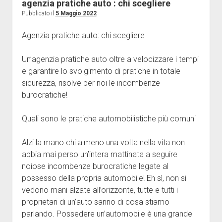
Food
agenzia pratiche auto : chi scegliere
Pubblicato il
5 Maggio 2022
Marketing
Medicina
Agenzia pratiche auto: chi scegliere
Professioni
Un’agenzia pratiche auto oltre a velocizzare i tempi
Scienza
e garantire lo svolgimento di pratiche in totale
Senza categoria
sicurezza, risolve per noi le incombenze
burocratiche!
Sport
Tecnologia
Quali sono le pratiche automobilistiche più comuni
Viaggi
Alzi la mano chi almeno una volta nella vita non
Wedding
abbia mai perso un’intera mattinata a seguire
noiose incombenze burocratiche legate al
possesso della propria automobile! Eh sì, non si
vedono mani alzate all’orizzonte, tutte e tutti i
proprietari di un’auto sanno di cosa stiamo
parlando. Possedere un’automobile è una grande