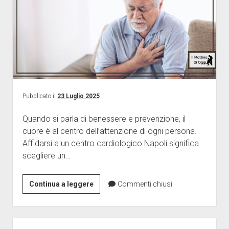
Food
Marketing
Medicina
Professioni
Scienza
Senza categoria
Pubblicato il
23 Luglio 2025
Sport
Tecnologia
Quando si parla di benessere e prevenzione, il
cuore è al centro dell’attenzione di ogni persona.
Viaggi
Affidarsi a un centro cardiologico Napoli significa
Wedding
scegliere un…
Continua a leggere
Commenti chiusi