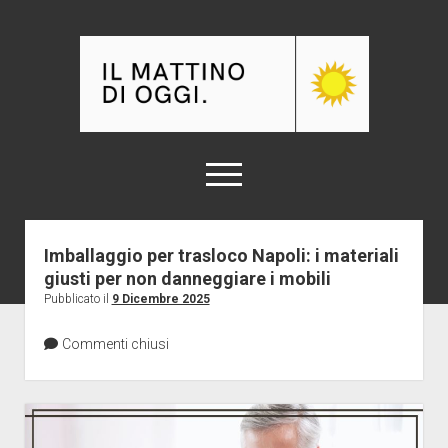
Il
Mattino
di
oggi
apri
menu
Il
Mattino
Imballaggio per trasloco Napoli: i materiali
Home
di
giusti per non danneggiare i mobili
Abbigliamento
oggi
Pubblicato il
9 Dicembre 2025
Articoli
Arredamento e Design
Commenti chiusi
Automotive
Casa
Curiosità