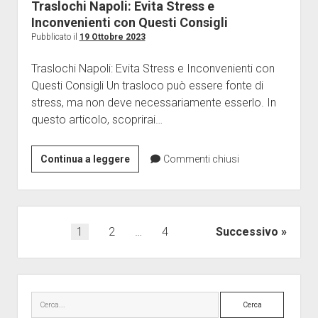
Traslochi Napoli: Evita Stress e
Inconvenienti con Questi Consigli
Pubblicato il
19 Ottobre 2023
Traslochi Napoli: Evita Stress e Inconvenienti con
Questi Consigli Un trasloco può essere fonte di
stress, ma non deve necessariamente esserlo. In
questo articolo, scoprirai…
Traslochi
Continua a leggere
Commenti chiusi
Napoli:
Evita
Stress
e
Paginazione
1
2
…
4
Successivo
Inconvenienti
degli
con
articoli
Questi
Barra
Consigli
laterale
Cerca