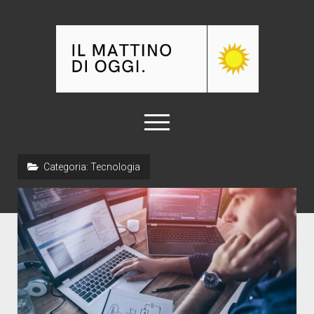
Il
Mattino
di
oggi
apri
menu
Categoria:
Tecnologia
Home
Abbigliamento
Arredamento e Design
Automotive
Casa
Curiosità