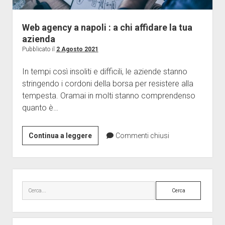
Food
Marketing
Web agency a napoli : a chi affidare la tua
Medicina
azienda
Professioni
Pubblicato il
2 Agosto 2021
Scienza
In tempi così insoliti e difficili, le aziende stanno
Senza categoria
stringendo i cordoni della borsa per resistere alla
tempesta. Oramai in molti stanno comprendenso
Sport
quanto è…
Tecnologia
Viaggi
Web
Continua a leggere
Commenti chiusi
Wedding
agency
a
napoli
Barra
:
laterale
Cerca
a
chi
affidare