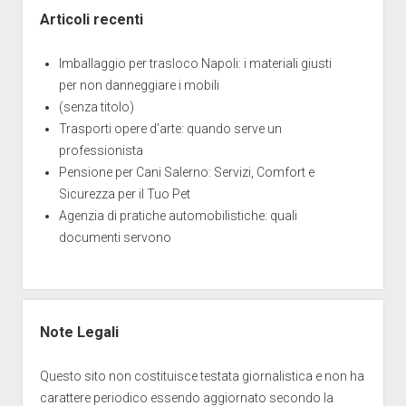
la
Articoli recenti
tua
azienda
Imballaggio per trasloco Napoli: i materiali giusti
per non danneggiare i mobili
(senza titolo)
Trasporti opere d’arte: quando serve un
professionista
Pensione per Cani Salerno: Servizi, Comfort e
Sicurezza per il Tuo Pet
Agenzia di pratiche automobilistiche: quali
documenti servono
Note Legali
Questo sito non costituisce testata giornalistica e non ha
carattere periodico essendo aggiornato secondo la