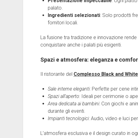
Presentazione impeccabile
: Ogni piatt
palato.
Ingredienti selezionati
: Solo prodotti fre
fornitori locali.
La fusione tra tradizione e innovazione rende
conquistare anche i palati più esigenti.
Spazi e atmosfera: eleganza e comfor
Il ristorante del
Complesso Black and White
Sale interne eleganti
: Perfette per cene int
Spazi all’aperto
: Ideali per cerimonie o ape
Area dedicata ai bambini
: Con giochi e anim
durante gli eventi.
Impianti tecnologici
: Audio, video e luci p
L’atmosfera esclusiva e il design curato in og