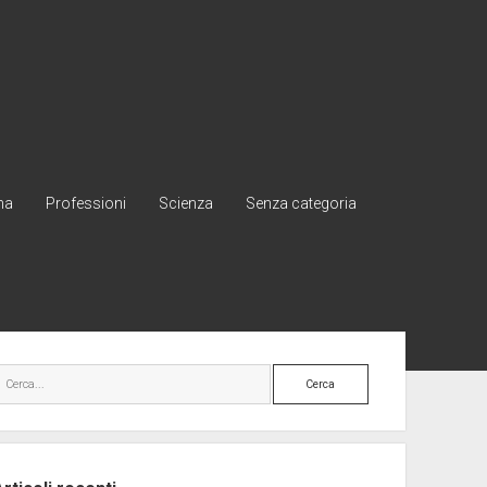
na
Professioni
Scienza
Senza categoria
rra
Cerca
erale