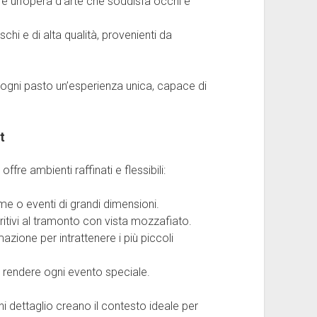
o è un’opera d’arte che soddisfa occhi e
schi e di alta qualità, provenienti da
 ogni pasto un’esperienza unica, capace di
t
offre ambienti raffinati e flessibili:
ime o eventi di grandi dimensioni.
ritivi al tramonto con vista mozzafiato.
azione per intrattenere i più piccoli
er rendere ogni evento speciale.
ni dettaglio creano il contesto ideale per