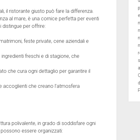
d
, il ristorante giusto può fare la differenza.
e
anza al mare, è una cornice perfetta per eventi
m
i distingue per offrire:
m
n
 matrimoni, feste private, cene aziendali e
m
r
n ingredienti freschi e di stagione, che
s
a
to che cura ogni dettaglio per garantire il
Q
d
 e accoglienti che creano l’atmosfera
ttura polivalente, in grado di soddisfare ogni
e possono essere organizzati: