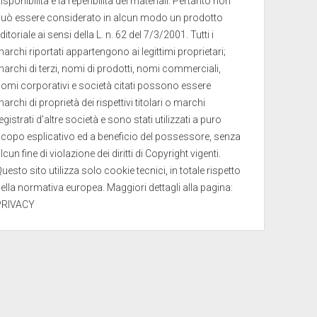
isponibilità e la reperibilità dei materiali. Pertanto non
può essere considerato in alcun modo un prodotto
ditoriale ai sensi della L. n. 62 del 7/3/2001. Tutti i
archi riportati appartengono ai legittimi proprietari;
archi di terzi, nomi di prodotti, nomi commerciali,
omi corporativi e società citati possono essere
archi di proprietà dei rispettivi titolari o marchi
egistrati d’altre società e sono stati utilizzati a puro
copo esplicativo ed a beneficio del possessore, senza
lcun fine di violazione dei diritti di Copyright vigenti.
uesto sito utilizza solo cookie tecnici, in totale rispetto
ella normativa europea. Maggiori dettagli alla pagina:
PRIVACY