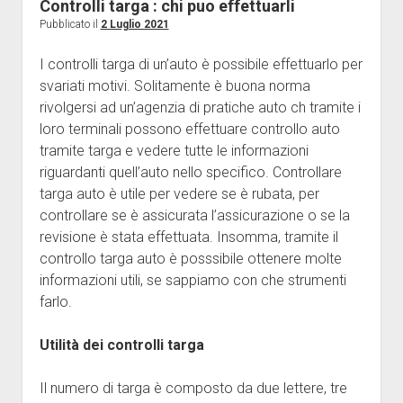
Food
Controlli targa : chi puo effettuarli
Pubblicato il
2 Luglio 2021
Marketing
Medicina
I controlli targa di un’auto è possibile effettuarlo per
svariati motivi. Solitamente è buona norma
Professioni
rivolgersi ad un’agenzia di pratiche auto ch tramite i
Scienza
loro terminali possono effettuare controllo auto
Senza categoria
tramite targa e vedere tutte le informazioni
riguardanti quell’auto nello specifico. Controllare
Sport
targa auto è utile per vedere se è rubata, per
Tecnologia
controllare se è assicurata l’assicurazione o se la
Viaggi
revisione è stata effettuata. Insomma, tramite il
controllo targa auto è posssibile ottenere molte
Wedding
informazioni utili, se sappiamo con che strumenti
farlo.
Utilità dei controlli targa
Il numero di targa è composto da due lettere, tre