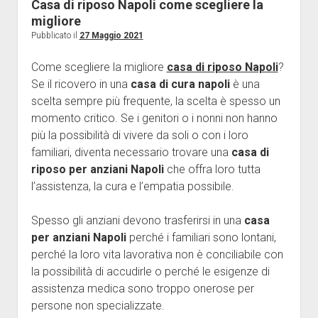
Food
Casa di riposo Napoli come scegliere la
migliore
Marketing
Pubblicato il
27 Maggio 2021
Medicina
Come scegliere la migliore
casa di riposo Napoli
?
Professioni
Se il ricovero in una
casa di cura napoli
è una
Scienza
scelta sempre più frequente, la scelta è spesso un
Senza categoria
momento critico. Se i genitori o i nonni non hanno
più la possibilità di vivere da soli o con i loro
Sport
familiari, diventa necessario trovare una
casa di
Tecnologia
riposo per anziani Napoli
che offra loro tutta
Viaggi
l’assistenza, la cura e l’empatia possibile.
Wedding
Spesso gli anziani devono trasferirsi in una
casa
per anziani Napoli
perché i familiari sono lontani,
perché la loro vita lavorativa non è conciliabile con
la possibilità di accudirle o perché le esigenze di
assistenza medica sono troppo onerose per
persone non specializzate.