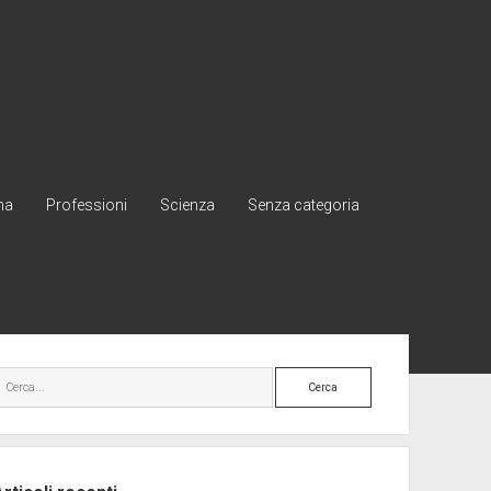
na
Professioni
Scienza
Senza categoria
rra
Cerca
erale