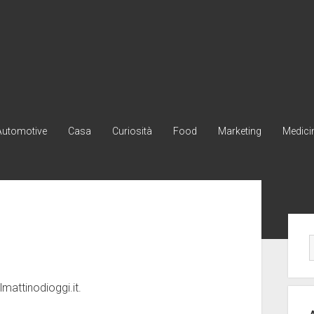
Automotive
Casa
Curiosità
Food
Marketing
Medici
Ba
lat
lmattinodioggi.it.