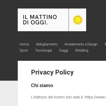
Il
Mattino
di
oggi
Home
Abbigliamento
Arredamento e Design
Sport
Tecnologia
Viaggi
Wedding
Privacy Policy
Chi siamo
L’indirizzo del nostro sito web è: https://www.i