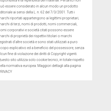
isponibilità e la reperibilità dei materiali. Pertanto non
può essere considerato in alcun modo un prodotto
ditoriale ai sensi della L. n. 62 del 7/3/2001. Tutti i
archi riportati appartengono ai legittimi proprietari;
archi di terzi, nomi di prodotti, nomi commerciali,
omi corporativi e società citati possono essere
archi di proprietà dei rispettivi titolari o marchi
egistrati d’altre società e sono stati utilizzati a puro
copo esplicativo ed a beneficio del possessore, senza
lcun fine di violazione dei diritti di Copyright vigenti.
uesto sito utilizza solo cookie tecnici, in totale rispetto
ella normativa europea. Maggiori dettagli alla pagina:
PRIVACY