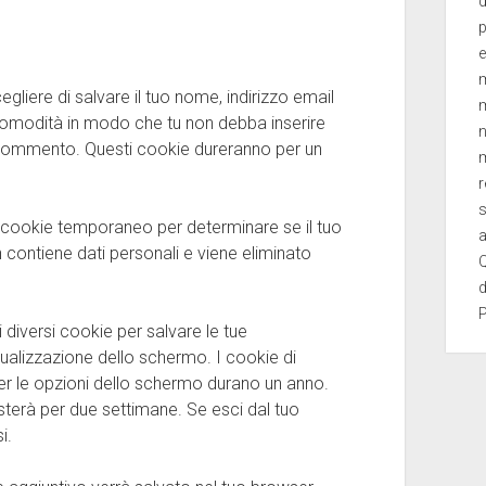
d
e
m
gliere di salvare il tuo nome, indirizzo email
m
 comodità in modo che tu non debba inserire
n
o commento. Questi cookie dureranno per un
m
r
s
un cookie temporaneo per determinare se il tuo
a
contiene dati personali e viene eliminato
Q
d
diversi cookie per salvare le tue
sualizzazione dello schermo. I cookie di
r le opzioni dello schermo durano un anno.
sterà per due settimane. Se esci dal tuo
i.